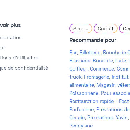
voir plus
Simple
Gratuit
Co
mentation
Recommandé pour
ct
Bar
,
Billetterie
,
Boucherie C
ions d'utilisation
Brasserie
,
Buraliste
,
Café
,
que de confidentialité
Coiffeur
,
Commerce
,
Comm
truck
,
Fromagerie
,
Institut
alimentaire
,
Magasin vête
Poissonnerie
,
Pour associa
Restauration rapide - Fast
Parfumerie
,
Prestations de
Claude
,
Prestashop
,
Yavin
Pennylane