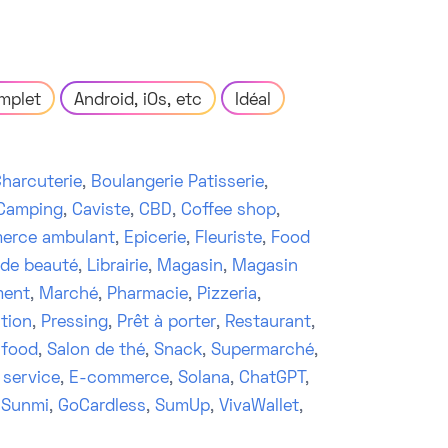
mplet
Android, iOs, etc
Idéal
harcuterie
,
Boulangerie Patisserie
,
Camping
,
Caviste
,
CBD
,
Coffee shop
,
erce ambulant
,
Epicerie
,
Fleuriste
,
Food
 de beauté
,
Librairie
,
Magasin
,
Magasin
ment
,
Marché
,
Pharmacie
,
Pizzeria
,
tion
,
Pressing
,
Prêt à porter
,
Restaurant
,
 food
,
Salon de thé
,
Snack
,
Supermarché
,
 service
,
E-commerce
,
Solana
,
ChatGPT
,
,
Sunmi
,
GoCardless
,
SumUp
,
VivaWallet
,